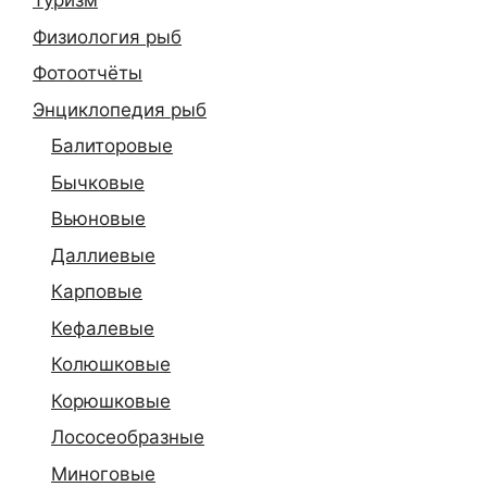
Туризм
Физиология рыб
Фотоотчёты
Энциклопедия рыб
Балиторовые
Бычковые
Вьюновые
Даллиевые
Карповые
Кефалевые
Колюшковые
Корюшковые
Лососеобразные
Миноговые