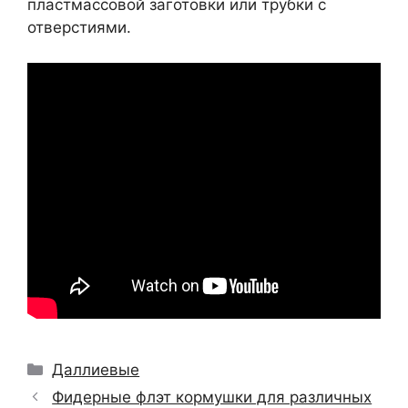
пластмассовой заготовки или трубки с
отверстиями.
Рубрики
Даллиевые
Фидерные флэт кормушки для различных