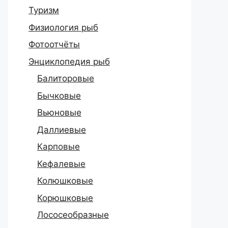
Туризм
Физиология рыб
Фотоотчёты
Энциклопедия рыб
Балиторовые
Бычковые
Вьюновые
Даллиевые
Карповые
Кефалевые
Колюшковые
Корюшковые
Лососеобразные