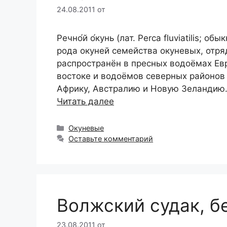
24.08.2011
от
Речно́й о́кунь (лат. Perca fluviatilis; 
рода окуней семейства окуневых, отря
распространён в пресных водоёмах Ев
востоке и водоёмов северных районов 
Африку, Австралию и Новую Зеландию.
Читать далее
Рубрики
Окуневые
Оставьте комментарий
Волжский судак, б
23.08.2011
от