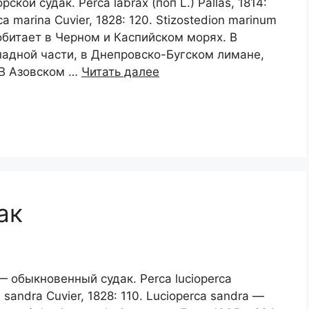
рской судак. Perca labrax (поп L.) Pallas, 1814:
 marina Cuvier, 1828: 120. Stizostedion marinum
обитает в Черном и Каспийском морях. В
падной части, в Днепровско-Бугском лимане,
 В Азовском …
Читать далее
ак
) — обыкновенный судак. Perca lucioperca
 sandra Cuvier, 1828: 110. Lucioperca sandra —