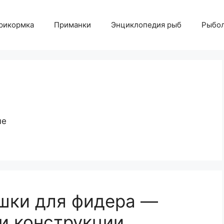
рикормка
Приманки
Энциклопедия рыб
Рыбол
ые
шки для фидера —
и конструкции