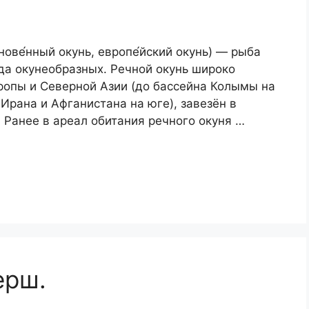
обыкнове́нный окунь, европе́йский окунь) — рыба
да окунеобразных. Речной окунь широко
ропы и Северной Азии (до бассейна Колымы на
Ирана и Афганистана на юге), завезён в
 Ранее в ареал обитания речного окуня …
ерш.