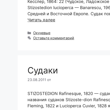
Кесслер, 1864: 22 (Чудское, Ладожское и
Stizostedion lucioperca — Banarescu, 
Средней и Восточной Европе. Судак по
Читать далее
Рубрики
Окуневые
Оставьте комментарий
Cудаки
23.08.2011
от
STIZOSTEDION Rafinesque, 1820 — суда
названия судаков Stizoste-dion Rafinesq
Fleming, 1822 и Lucioperca Cuvier, 18