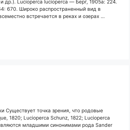
 др.). Lucioperca lucioperca — Берг, 1905а: 224.
1964: 670. Широко распространенный вид в
всеместно встречается в реках и озерах …
ки Существует точка зрения, что родовые
ue, 1820; Lucioperca Schunz, 1822; Lucioperca
28 являются младшими синонимами рода Sander