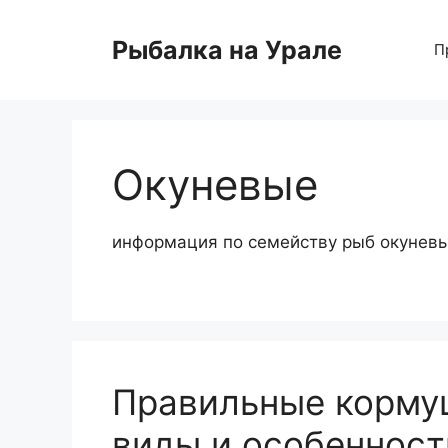
Перейти
к
Рыбалка на Урале
П
содержимому
Окуневые
информация по семейству рыб окунев
Правильные корму
виды и особенност