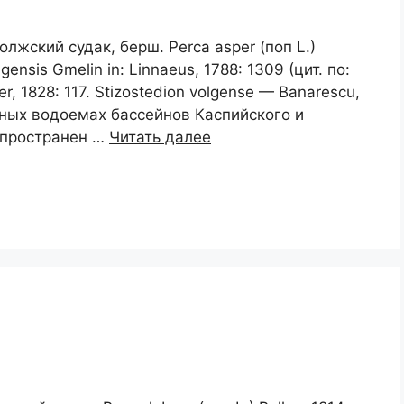
волжский судак, берш. Perca asper (поп L.)
lgensis Gmelin in: Linnaeus, 1788: 1309 (цит. по:
er, 1828: 117. Stizostedion volgense — Banarescu,
дных водоемах бассейнов Каспийского и
спространен …
Читать далее