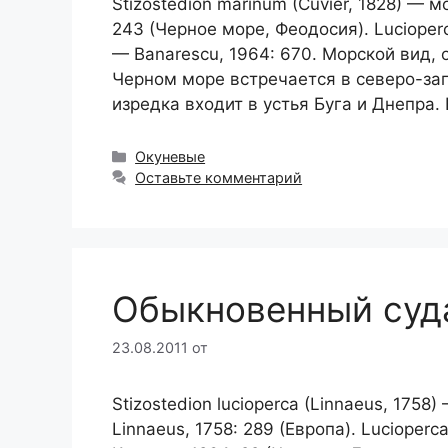
Stizostedion marinum (Cuvier, 1828) — мо
243 (Черное море, Феодосия). Lucioperca
— Banarescu, 1964: 670. Морской вид, 
Черном море встречается в северо-за
изредка входит в устья Буга и Днепра.
Рубрики
Окуневые
Оставьте комментарий
Обыкновенный суд
23.08.2011
от
Stizostedion lucioperca (Linnaeus, 1758
Linnaeus, 1758: 289 (Европа). Lucioperca