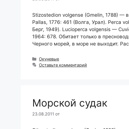
Stizostedion volgense (Gmelin, 1788) — 
Pallas, 1776: 461 (Волга, Урал). Perca vo
Берг, 1949). Lucioperca volgensis — Cuvi
1964: 678. Обитает только в пресново
Черного морей, в море не выходит. Ра
Рубрики
Окуневые
Оставьте комментарий
Морской судак
23.08.2011
от