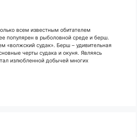
только всем известным обитателем
ее популярен в рыболовной среде и берш.
ем «волжский судак». Берш – удивительная
сновные черты судака и окуня. Являясь
стал излюбленной добычей многих