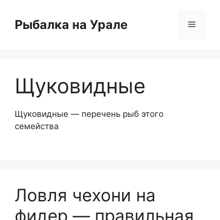
Перейти
к
Рыбалка на Урале
Меню
содержимому
Щуковидные
Щуковидные — перечень рыб этого
семейства
Ловля чехони на
фидер — правильная