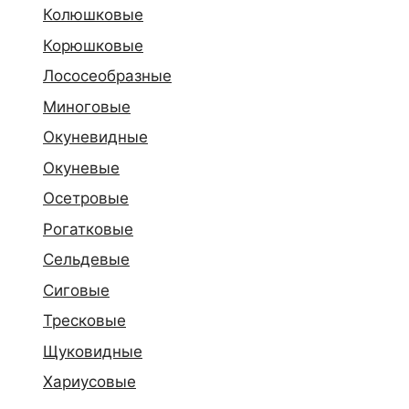
Колюшковые
Корюшковые
Лососеобразные
Миноговые
Окуневидные
Окуневые
Осетровые
Рогатковые
Сельдевые
Сиговые
Тресковые
Щуковидные
Хариусовые