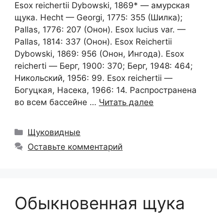
Esox reichertii Dybowski, 1869* — амурская
щука. Hecht — Georgi, 1775: 355 (Шилка);
Pallas, 1776: 207 (Онон). Esox lucius var. —
Pallas, 1814: 337 (Онон). Esox Reichertii
Dybowski, 1869: 956 (Онон, Ингода). Esox
reicherti — Берг, 1900: 370; Берг, 1948: 464;
Никольский, 1956: 99. Esox reichertii —
Богуцкая, Насека, 1966: 14. Распространена
во всем бассейне …
Читать далее
Рубрики
Щуковидные
Оставьте комментарий
Обыкновенная щука