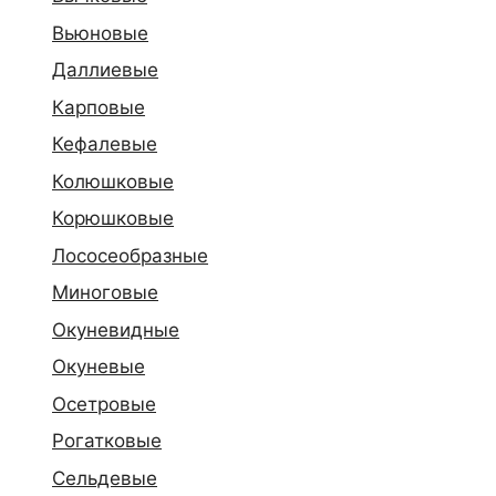
Вьюновые
Даллиевые
Карповые
Кефалевые
Колюшковые
Корюшковые
Лососеобразные
Миноговые
Окуневидные
Окуневые
Осетровые
Рогатковые
Сельдевые