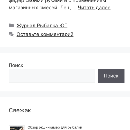
фидер своими руками и с применением
магазинных смесей. Лещ …
Читать далее
Рубрики
Журнал Рыбалка ЮГ
Оставьте комментарий
Поиск
Поиск
Свежак
Обзор экшн-камер для рыбалки