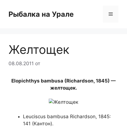
Перейти
к
Рыбалка на Урале
Меню
содержимому
Желтощек
08.08.2011
от
Elopichthys bambusa (Richardson, 1845) —
желтощек.
Leuciscus bambusa Richardson, 1845:
141 (Кантон).