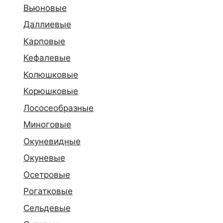
Вьюновые
Даллиевые
Карповые
Кефалевые
Колюшковые
Корюшковые
Лососеобразные
Миноговые
Окуневидные
Окуневые
Осетровые
Рогатковые
Сельдевые