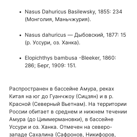
Nasus Dahuricus Basilewsky, 1855: 234
(Монголия, Маньчжурия).
Nasus dahuricus — Дыбовский, 1877: 15
(p. Уссури, оз. Ханка).
Elopichthys bambusa -Bleeker, 1860:
286; Берг, 1909: 151.
Распространен в бассейне Амура, реках
Китая на юг до Гуанчжоу (Сицзян) и в р.
Красной (Северный Вьетнам). На территории
России обитает в среднем и нижнем течении
Амура (до Циммермановки), в бассейне
Уссури и оз. Ханка. Отмечен на северо-
западе Сахалина (Сафронов, Никифоров,