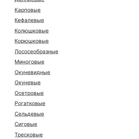
Карповые
Кефалевые
Колюшковые
Корюшковые
Лососеобразные
Миноговые
Окуневидные
Окуневые
Осетровые
Рогатковые
Сельдевые
Сиговые
Тресковые