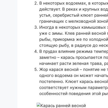
В некоторых водоемах, в которых
действует. В реках и крупных во
устья, серебристый клюет ранне
граничащих с мелководной зоной,
Иногда в некоторых камышовых за
уже с зимы. Клев ранней весной
рыбы, прикормка же по холодной
стоящую рыбу, в радиусе до нес
В прудах влияние режима темпер
заметно – карась просыпается по
начинает расти зеленая трава, р
Жор карася весной – понятие не 
одного водоема он может начатьс
постепенно. Клюет карась весно
соответствует нужным параметра
особенностей поведения этой ры