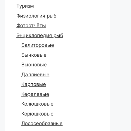
Туризм
Физиология рыб
Фотоотчёты
Энциклопедия рыб
Балиторовые
Бычковые
Вьюновые
Даллиевые
Карповые
Кефалевые
Колюшковые
Корюшковые
Лососеобразные