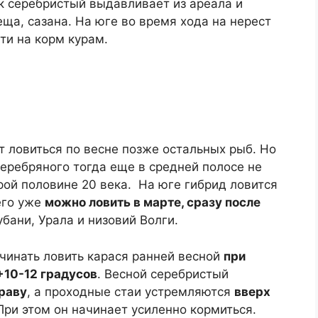
к серебристый выдавливает из ареала и
ща, сазана. На юге во время хода на нерест
ти на корм курам.
ет ловиться по весне позже остальных рыб. Но
серебряного тогда еще в средней полосе не
орой половине 20 века. На юге гибрид ловится
его уже
можно ловить в марте, сразу после
убани, Урала и низовий Волги.
чинать ловить карася ранней весной
при
+10-12 градусов
. Весной серебристый
траву
, а проходные стаи устремляются
вверх
 При этом он начинает усиленно кормиться.