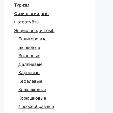
Туризм
Физиология рыб
Фотоотчёты
Энциклопедия рыб
Балиторовые
Бычковые
Вьюновые
Даллиевые
Карповые
Кефалевые
Колюшковые
Корюшковые
Лососеобразные