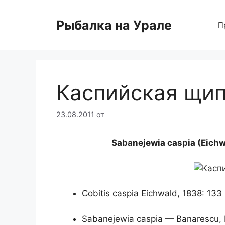
Перейти
к
Рыбалка на Урале
П
содержимому
Каспийская щи
23.08.2011
от
Sabanejewia caspia (Eich
Cobitis caspia Eichwald, 1838: 133
Sabanejewia caspia — Banarescu,