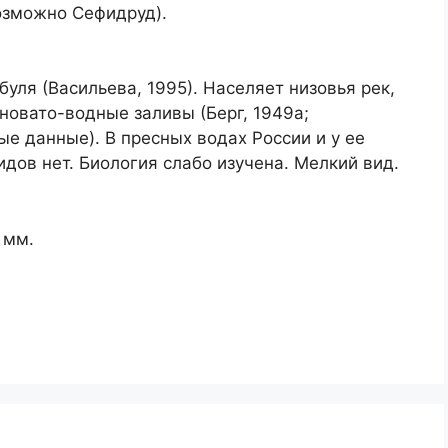
возможно Сефидруд).
уля (Васильева, 1995). Населяет низовья рек,
оновато-водные заливы (Берг, 1949а;
ые данные). В пресных водах России и у ее
дов нет. Биология слабо изучена. Мелкий вид.
 мм.