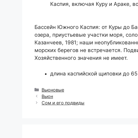
Каспия, включая Куру и Араке, 
Бассейн Южного Каспия: от Куры до Баб
озера, приустьевые участки моря, сол
Казанчеев, 1981; наши неопубликованн
морских берегов не встречается. Подви
Хозяйственного значения не имеет.
длина каспийской щиповки до 65
Рубрики
Вьюновые
Вьюн
Сом и его подвиды