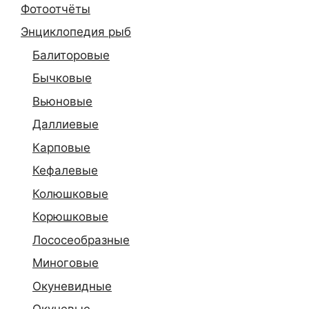
Фотоотчёты
Энциклопедия рыб
Балиторовые
Бычковые
Вьюновые
Даллиевые
Карповые
Кефалевые
Колюшковые
Корюшковые
Лососеобразные
Миноговые
Окуневидные