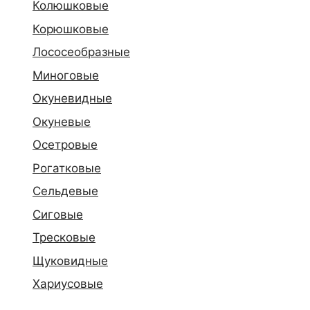
Колюшковые
Корюшковые
Лососеобразные
Миноговые
Окуневидные
Окуневые
Осетровые
Рогатковые
Сельдевые
Сиговые
Тресковые
Щуковидные
Хариусовые