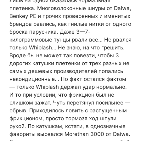
лишь на одной оказалась нормальная
плетенка. Многоволоконные шнуры от Daiwa,
Benkey РЕ и прочих проверенных и именитых
брендов рвались, как гнилые нитки от одного
броска парусника. Даже 3—7-
килограммовые тунцы рвали все… Не рвался
только Whiplash… Не знаю, на что грешить.
Вроде бы не может так повезти, чтобы 3
дорогих катушки плетенки от трех разных не
самых дешевых производителей попались
некондиционные… Но факт остался фактом
— только Whiplash держал удар нормально.
И то при условии, что фрикцион был не
слишком зажат. Чуть перетянул посильнее —
обрыв. Приходилось ловить с распущенным
фрикционом, просто тормозя ход шпули
рукой. По катушкам, кстати, в однозначные
фавориты вырвался Morethan 3000 от Daiwa.