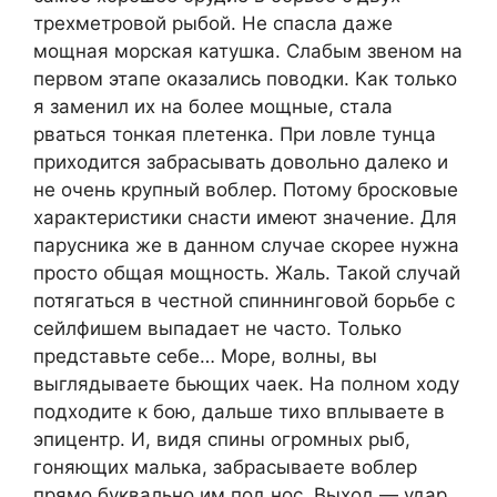
трехметровой рыбой. Не спасла даже
мощная морская катушка. Слабым звеном на
первом этапе оказались поводки. Как только
я заменил их на более мощные, стала
рваться тонкая плетенка. При ловле тунца
приходится забрасывать довольно далеко и
не очень крупный воблер. Потому бросковые
характеристики снасти имеют значение. Для
парусника же в данном случае скорее нужна
просто общая мощность. Жаль. Такой случай
потягаться в честной спиннинговой борьбе с
сейлфишем выпадает не часто. Только
представьте себе… Море, волны, вы
выглядываете бьющих чаек. На полном ходу
подходите к бою, дальше тихо вплываете в
эпицентр. И, видя спины огромных рыб,
гоняющих малька, забрасываете воблер
прямо буквально им под нос. Выход — удар