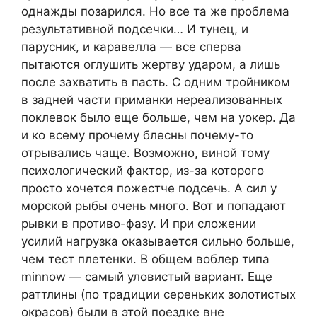
однажды позарился. Но все та же проблема
результативной подсечки… И тунец, и
парусник, и каравелла — все сперва
пытаются оглушить жертву ударом, а лишь
после захватить в пасть. С одним тройником
в задней части приманки нереализованных
поклевок было еще больше, чем на уокер. Да
и ко всему прочему блесны почему-то
отрывались чаще. Возможно, виной тому
психологический фактор, из-за которого
просто хочется пожестче подсечь. А сил у
морской рыбы очень много. Вот и попадают
рывки в противо-фазу. И при сложении
усилий нагрузка оказывается сильно больше,
чем тест плетенки. В общем воблер типа
minnow — самый уловистый вариант. Еще
раттлины (по традиции сереньких золотистых
окрасов) были в этой поездке вне