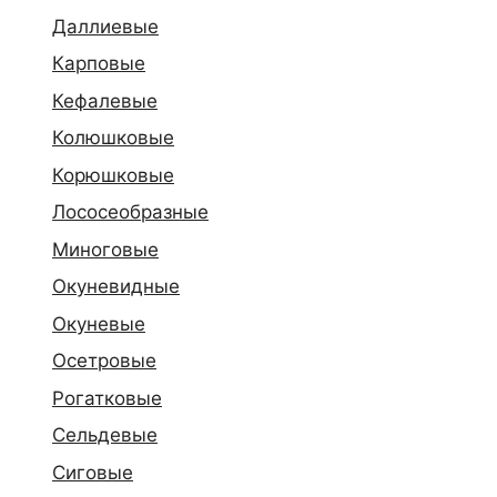
Даллиевые
Карповые
Кефалевые
Колюшковые
Корюшковые
Лососеобразные
Миноговые
Окуневидные
Окуневые
Осетровые
Рогатковые
Сельдевые
Сиговые