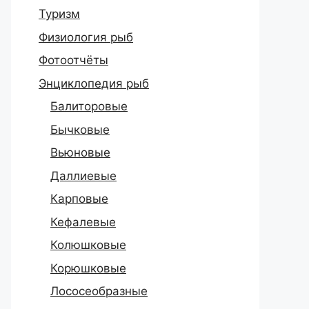
Туризм
Физиология рыб
Фотоотчёты
Энциклопедия рыб
Балиторовые
Бычковые
Вьюновые
Даллиевые
Карповые
Кефалевые
Колюшковые
Корюшковые
Лососеобразные