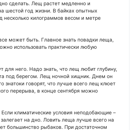
рудно сделать. Лещ растет медленно и
а шестой год жизни. В байках опытных
д несколько килограммов весом и метре
 все может быть. Главное знать повадки леща,
можно использовать практически любую
т для него. Надо знать, что лещ любит глубину,
та под берегом. Лещ ночной хищник. Днем он
то знатоки говорят, что лучше всего лещ клюет
шого перерыва, в конце сентября можно
. Если климатические условия неподобающие –
 залегает на дно. Ловить леща лучше всего на
ает большинство рыбаков. При достаточном