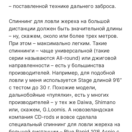
– поставленной технике дальнего заброса.
Спиннинг для ловли жереха на большой
дистанции должен быть значительной длины
– ну, скажем, около или более трех метров.
При этом – максимально легким. Такие
спиннинги – чаще универсальной (такие
серии называются All-round) или джиговой
направленности – есть у большинства
производителей. Например, для подобной
ловли у меня используется Stage длиной 9’6”
с тестом до 30 г. Похожие модели,
дальнобойные «пулялки», есть у многих
производителей – у тех же Daiwa, Shimano
или, скажем, G.Loomis. А новозеландская
компания CD-rods и вовсе сделала
специальный спиннинг для ловли жереха на
большой дистанции – Blue Rapid 10’6 Aspio с