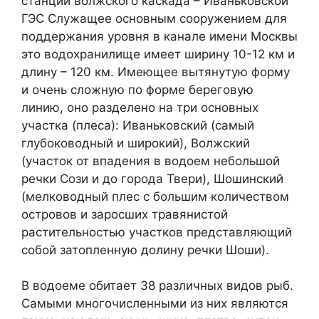
станции волжского каскада – Иваньковской
ГЭС Служащее основным сооружением для
поддержания уровня в канале имени Москвы
это водохранилище имеет ширину 10-12 км и
длину – 120 км. Имеющее вытянутую форму
и очень сложную по форме береговую
линию, оно разделено на три основных
участка (плеса): Иваньковский (самый
глубоководный и широкий), Волжский
(участок от впадения в водоем небольшой
речки Сози и до города Твери), Шошинский
(мелководный плес с большим количеством
островов и заросших травянистой
растительностью участков представляющий
собой затопленную долину речки Шоши).
В водоеме обитает 38 различных видов рыб.
Самыми многочисленными из них являются