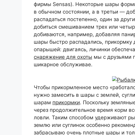
фирмы Sensas). Некоторые шары формир
в обычном состоянии, а в третьи — доб
распадаться постепенно, один за друг
добиться смешиванием трех или четыр
добиваются, например, добавляя пани
шары быстро распадались, прикормку 
опарышей: двигаясь, личинки обеспеча
снаряжение для охоты
мы с друзьями п
шикарное обслуживае.
Чтобы прикормленное место «работало
нужно замесить в шары с землей, сугл
шарам
прикормки
. Поскольку земляны
через продолжительное время корм вс
ловли. Таким способом удерживают ры
землю или суглинок особенно рекомен
забрасываю очень плотные шары и толь