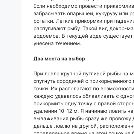
Если необходимо провести прикармлив
забрасывать опарышей, кукурузу или 
рогатки. Легкие прикормки при падении
распугивают рыбу. Такой вид докор-ма
водоемов. В текущей воде существует 
унесена течением.
Два места на выбор
При ловле крупной пугливой рыбы на
спугнуть сородичей с прикормленного 
точки. Их располагают по возможности 
каждую удавалось облавливать с одно
прикормить одну точку с правой сторон
удалении 10-12 м. Я начинаю ловить на
вываживания рыбы сразу же провожу д
дальше ловлю на другой, расположенн
определенное время на этой точке не б