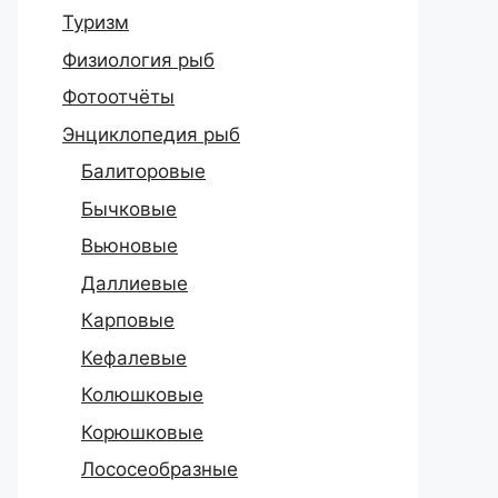
Туризм
Физиология рыб
Фотоотчёты
Энциклопедия рыб
Балиторовые
Бычковые
Вьюновые
Даллиевые
Карповые
Кефалевые
Колюшковые
Корюшковые
Лососеобразные