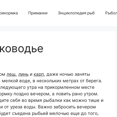
рикормка
Приманки
Энциклопедия рыб
Рыбол
ководье
зом
лещ
,
линь
и
карп
, даже ночью заняты
 мелкой воде, в нескольких метрах от берега.
 следующего утра на прикормленном месте
ормку поздно вечером, а ловить рано утром.
дите себя во время рыбалки как можно тише и
и от уреза воды. Важно забросить вечером
будет съедена рыбьей мелочью еще до того,