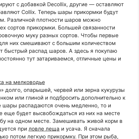
уют с добавкой Decollix, другие — оставляют
авляют Collix. Теперь шары прикормки будут
им. Различной плотности шаров можно
ех сортов прикормки. Большей связанности
ровочную муку разных сортов. Чтобы первые
для них смешивают с большим количеством
т быстрый распад шаров. А здесь я покупаю
остоянно тут затариваемся, отличные цены и
» долго, опарышей, червей или зерна кукурузы
инком или глиной и подбросить дополнительно к
е шары распадаются очень медленно, то и
е еще будет высвобождаться из них на месте
бу на одном месте. Замешивать живой корм в
дуется при
ловле леща
и усача. Я сначала
ко потом легкую прикормку. При этом рыба,