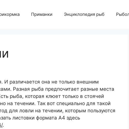
рикормка
Приманки
Энциклопедия рыб
Рыбол
ии
. И различается она не только внешним
сами. Разная рыба предпочитает разные места
сть рыба, которая клюет только в стоячей
но на течении. Так вот специально для такой
од для ловли на течении, которым пользуются
зать листовки формата А4 здесь
4/
.