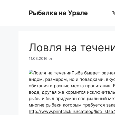
Перейти
к
Рыбалка на Урале
П
содержимому
Ловля на течен
11.03.2016
от
Рыба бывает разная
видом, размером, но и повадками, вку
обитания и разные места пропитания. Е
воде, другая же кормится исключитель
рыбы и был придуман специальный мет
многие рыбаки которым требуется зака
http://www.printclick.ru/catalog/list/listsa