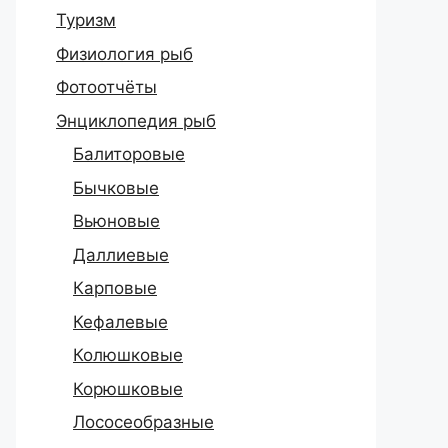
Туризм
Физиология рыб
Фотоотчёты
Энциклопедия рыб
Балиторовые
Бычковые
Вьюновые
Даллиевые
Карповые
Кефалевые
Колюшковые
Корюшковые
Лососеобразные