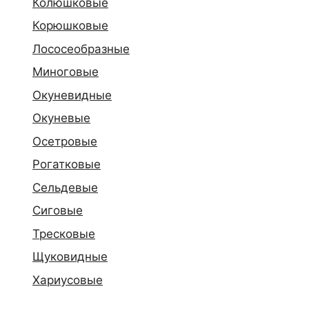
Колюшковые
Корюшковые
Лососеобразные
Миноговые
Окуневидные
Окуневые
Осетровые
Рогатковые
Сельдевые
Сиговые
Тресковые
Щуковидные
Хариусовые