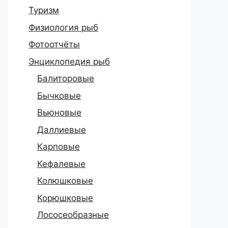
Туризм
Физиология рыб
Фотоотчёты
Энциклопедия рыб
Балиторовые
Бычковые
Вьюновые
Даллиевые
Карповые
Кефалевые
Колюшковые
Корюшковые
Лососеобразные