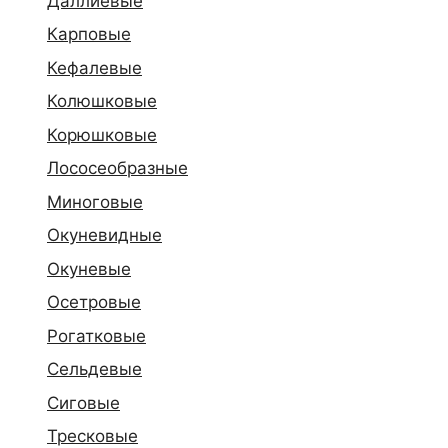
Даллиевые
Карповые
Кефалевые
Колюшковые
Корюшковые
Лососеобразные
Миноговые
Окуневидные
Окуневые
Осетровые
Рогатковые
Сельдевые
Сиговые
Тресковые