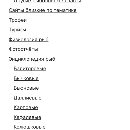
Другие рыболовные снасти
Сайты близкие по тематике
Трофеи
Туризм
Физиология рыб
Фотоотчёты
Энциклопедия рыб
Балиторовые
Бычковые
Вьюновые
Даллиевые
Карповые
Кефалевые
Колюшковые