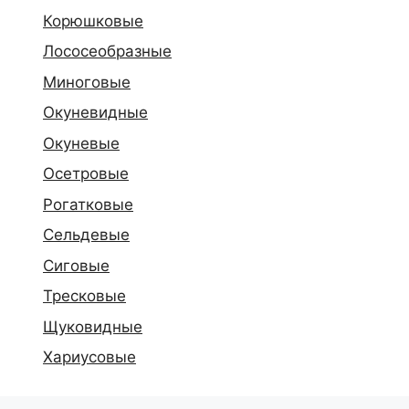
Корюшковые
Лососеобразные
Миноговые
Окуневидные
Окуневые
Осетровые
Рогатковые
Сельдевые
Сиговые
Тресковые
Щуковидные
Хариусовые