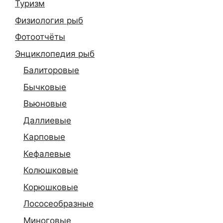
Туризм
Физиология рыб
Фотоотчёты
Энциклопедия рыб
Балиторовые
Бычковые
Вьюновые
Даллиевые
Карповые
Кефалевые
Колюшковые
Корюшковые
Лососеобразные
Миноговые