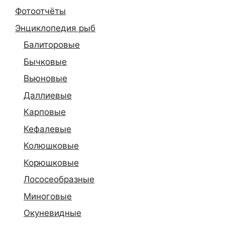
Фотоотчёты
Энциклопедия рыб
Балиторовые
Бычковые
Вьюновые
Даллиевые
Карповые
Кефалевые
Колюшковые
Корюшковые
Лососеобразные
Миноговые
Окуневидные