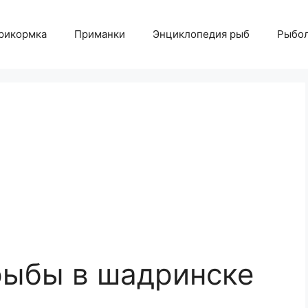
рикормка
Приманки
Энциклопедия рыб
Рыбол
рыбы в шадринске