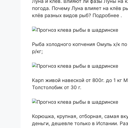
Луна и клёв. Влияют ли фазы Луны на 
погода. Почему Луна влияет на клёв р
клёв разных видов рыб? Подробнее .
Рыба холодного копчения Омуль х/к по 9
р/кг;
Карп живой навеской от 800г. до 1 кг М
Толстолобик от 30 г.
Корюшка, крупная, отборная, самая вк
деньги, дешевле только в Испании. Ра