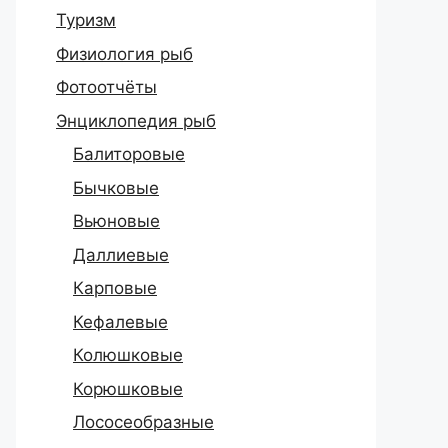
Туризм
Физиология рыб
Фотоотчёты
Энциклопедия рыб
Балиторовые
Бычковые
Вьюновые
Даллиевые
Карповые
Кефалевые
Колюшковые
Корюшковые
Лососеобразные