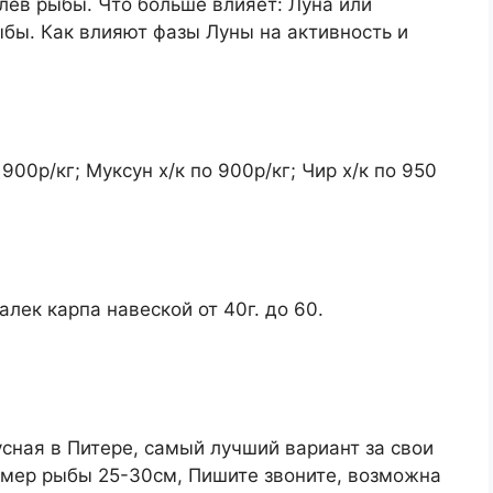
клёв рыбы. Что больше влияет: Луна или
ыбы. Как влияют фазы Луны на активность и
00р/кг; Муксун х/к по 900р/кг; Чир х/к по 950
алек карпа навеской от 40г. до 60.
усная в Питере, самый лучший вариант за свои
змер рыбы 25-30см, Пишите звоните, возможна