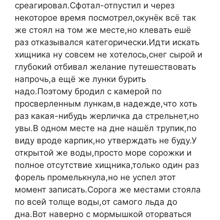
среагировал.Сфотал-отпустил и через
некоторое время посмотрел,окунёк всё так
же стоял на том же месте,но клевать ешё
раз отказывался категорически.Идти искать
хищника ну совсем не хотелось,снег сырой и
глубокий отбивал желание путешествовать
напрочь,а ещё же лунки бурить
надо.Поэтому бродил с камерой по
просверленным лункам,в надежде,что хоть
раз какая-нибудь жерличка да стрельнет,но
увы.В одном месте на дне нашёл трупик,по
виду вроде карпик,но утверждать не буду.У
открытой же воды,просто море сорожки и
полное отсутствие хищника,только один раз
форель промелькнула,но не успел этот
момент записать.Сорога же местами стояла
по всей толще воды,от самого льда до
дна.Вот наверно с мормышкой оторваться