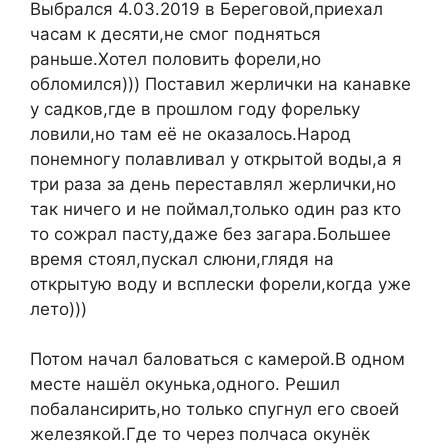
Выбрался 4.03.2019 в Береговой,приехал
часам к десяти,не смог подняться
раньше.Хотел половить форели,но
обломился))) Поставил жерлички на канавке
у садков,где в прошлом году форельку
ловили,но там её не оказалось.Народ
понемногу полавливал у открытой воды,а я
три раза за день переставлял жерлички,но
так ничего и не поймал,только один раз кто
то сожрал пасту,даже без загара.Большее
время стоял,пускал слюни,глядя на
открытую воду и всплески форели,когда уже
лето)))
Потом начал баловаться с камерой.В одном
месте нашёл окунька,одного. Решил
побалансирить,но только спугнул его своей
железякой.Где то через полчаса окунёк