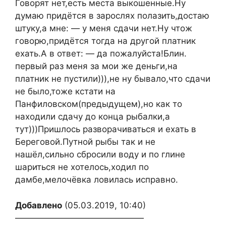
Говорят нет,есть места выкошенные.Ну
думаю придётся в зарослях полазить,достаю
штуку,а мне: — у меня сдачи нет.Ну чтож
говорю,придётся тогда на другой платник
ехать.А в ответ: — да пожалуйста!Блин.
первый раз меня за мои же деньги,на
платник не пустили))),не ну бывало,что сдачи
не было,тоже кстати на
Панфиловском(предыдущем),но как то
находили сдачу до конца рыбалки,а
тут)))Пришлось разворачиваться и ехать в
Береговой.Путной рыбы так и не
нашёл,сильно сбросили воду и по глине
шариться не хотелось,ходил по
дамбе,мелочёвка ловилась исправно.
Добавлено
(05.03.2019, 10:40)
———————————————