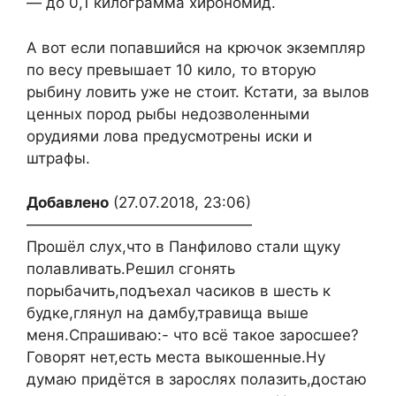
— до 0,1 килограмма хирономид.
А вот если попавшийся на крючок экземпляр
по весу превышает 10 кило, то вторую
рыбину ловить уже не стоит. Кстати, за вылов
ценных пород рыбы недозволенными
орудиями лова предусмотрены иски и
штрафы.
Добавлено
(27.07.2018, 23:06)
———————————————
Прошёл слух,что в Панфилово стали щуку
полавливать.Решил сгонять
порыбачить,подъехал часиков в шесть к
будке,глянул на дамбу,травища выше
меня.Спрашиваю:- что всё такое заросшее?
Говорят нет,есть места выкошенные.Ну
думаю придётся в зарослях полазить,достаю