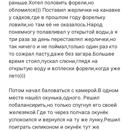
раньше.Хотел половить форели,но
обломился))) Поставил жерлички на канавке
у садков,где в прошлом году форельку
ловили,но там её не оказалось.Народ
понемногу полавливал у открытой воды,а я
три раза за день переставлял жерлички,но
так ничего и не поймал,только один раз кто
то сожрал пасту,даже без загара.Большее
время стоял,пускал слюни,глядя на
открытую воду и всплески форели,когда уже
лето)))
Потом начал баловаться с камерой.В одном
месте нашёл окунька,одного. Решил
побалансирить,но только спугнул его своей
железякой.Где то через полчаса окунёк
успокоился и вернулся на ту же лунку.Решил
поиграть силиконом и окунёк тут же