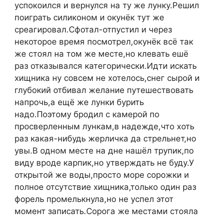
успокоился и вернулся на ту же лунку.Решил
поиграть силиконом и окунёк тут же
среагировал.Сфотал-отпустил и через
некоторое время посмотрел,окунёк всё так
же стоял на том же месте,но клевать ешё
раз отказывался категорически.Идти искать
хищника ну совсем не хотелось,снег сырой и
глубокий отбивал желание путешествовать
напрочь,а ещё же лунки бурить
надо.Поэтому бродил с камерой по
просверленным лункам,в надежде,что хоть
раз какая-нибудь жерличка да стрельнет,но
увы.В одном месте на дне нашёл трупик,по
виду вроде карпик,но утверждать не буду.У
открытой же воды,просто море сорожки и
полное отсутствие хищника,только один раз
форель промелькнула,но не успел этот
момент записать.Сорога же местами стояла