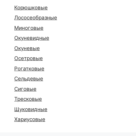
Корюшковые
Лососеобразные
Миноговые
Окуневидные
Окуневые
Осетровые
Рогатковые
Сельдевые
Сиговые
Тресковые
Щуковидные
Хариусовые