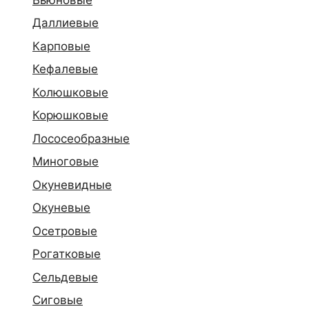
Даллиевые
Карповые
Кефалевые
Колюшковые
Корюшковые
Лососеобразные
Миноговые
Окуневидные
Окуневые
Осетровые
Рогатковые
Сельдевые
Сиговые