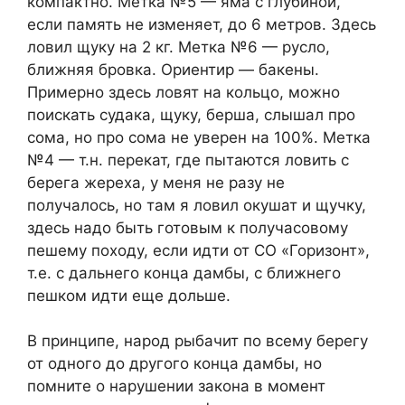
компактно. Метка №5 — яма с глубиной,
если память не изменяет, до 6 метров. Здесь
ловил щуку на 2 кг. Метка №6 — русло,
ближняя бровка. Ориентир — бакены.
Примерно здесь ловят на кольцо, можно
поискать судака, щуку, берша, слышал про
сома, но про сома не уверен на 100%. Метка
№4 — т.н. перекат, где пытаются ловить с
берега жереха, у меня не разу не
получалось, но там я ловил окушат и щучку,
здесь надо быть готовым к получасовому
пешему походу, если идти от СО «Горизонт»,
т.е. с дальнего конца дамбы, с ближнего
пешком идти еще дольше.
В принципе, народ рыбачит по всему берегу
от одного до другого конца дамбы, но
помните о нарушении закона в момент