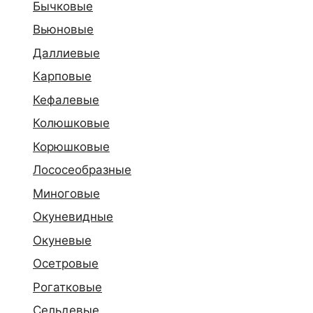
Бычковые
Вьюновые
Даллиевые
Карповые
Кефалевые
Колюшковые
Корюшковые
Лососеобразные
Миноговые
Окуневидные
Окуневые
Осетровые
Рогатковые
Сельдевые