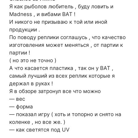
Я как рыболов любитель , буду ловить и
Madness , и вибами BAT !
И никого не призываю к той или иной
продукции .
По поводу реплики соглашусь , что качество
изготовления может меняться , от партии к
партии !
( но это не точно )
А что касается пластика , так он у BAT ,
самый лучший из всех реплик которые я
держал в руках !
Я в обзоре затронул все что можно
— вес
— форма
— показал игру ( хоть и топорно и снято на
коленке , но все же. )
— как светятся под UV