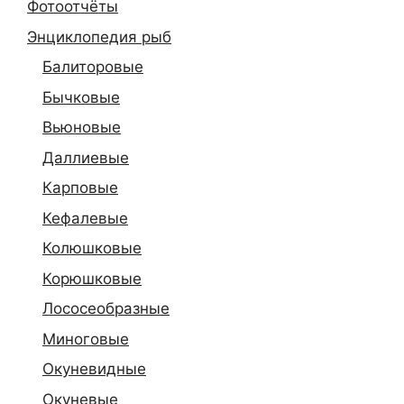
Фотоотчёты
Энциклопедия рыб
Балиторовые
Бычковые
Вьюновые
Даллиевые
Карповые
Кефалевые
Колюшковые
Корюшковые
Лососеобразные
Миноговые
Окуневидные
Окуневые