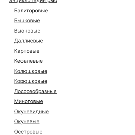
Энциклопедия рыб
Балиторовые
Бычковые
Вьюновые
Даллиевые
Карповые
Кефалевые
Колюшковые
Корюшковые
Лососеобразные
Миноговые
Окуневидные
Окуневые
Осетровые