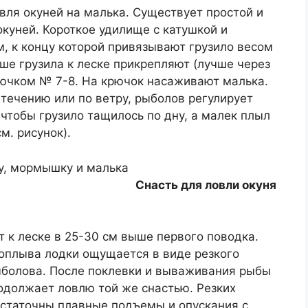
вля окуней на малька. Существует простой и
куней. Короткое удилище с катушкой и
, к концу которой привязывают грузило весом
ше грузила к леске прикрепляют (лучше через
рючком № 7-8. На крючок насаживают малька.
течению или по ветру, рыболов регулирует
 чтобы грузило тащилось по дну, а малек плыл
м. рисунок).
Снасть для ловли окуня
 к леске в 25-30 см выше первого поводка.
роплыва лодки ощущается в виде резкого
ыболова. После поклевки и вываживания рыбы
родолжает ловлю той же снастью. Резких
остаточны плавные подъемы и опускания с