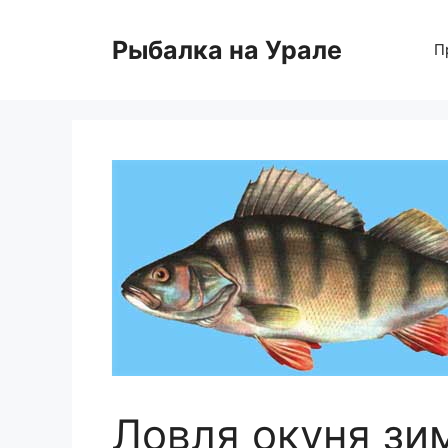
Перейти
к
Рыбалка на Урале
П
содержимому
Ловля окуня зим