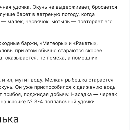
чная удочка. Окунь не выдерживает, бросается
 лучше берет в ветреную погоду, когда
а — малек, червячок, мотыль — повторяет его
моходные баржи, «Метеоры» и «Ракеты»,
оловы при этом обычно стараются скорее
а, оказывается, не помеха, а помощник
к и ил, мутит воду. Мелкая рыбешка старается
т окунь. Он уже приспособился к движению воды
от прибоя, поджидая добычу. Насадка — червяк
на крючке № 3-4 поплавочной удочки.
лька