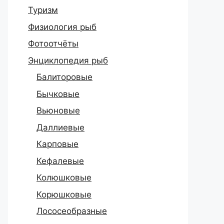
Туризм
Физиология рыб
Фотоотчёты
Энциклопедия рыб
Балиторовые
Бычковые
Вьюновые
Даллиевые
Карповые
Кефалевые
Колюшковые
Корюшковые
Лососеобразные