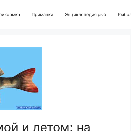
рикормка
Приманки
Энциклопедия рыб
Рыбол
ой и летом: на