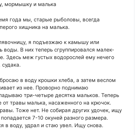
ремя года мы, старые рыболовы, всегда
перого хищника на малька.
алявочницу, я подъезжаю к камышу или
 воды. В них теперь сгруппировался малек-
е. Здесь меж густых водорослей ему нечего
 судака.
бросаю в воду крошки хлеба, а затем веслом
кивает из нее. Проворно поднимаю
кладываю три-четыре десятка мальков. Теперь
е от травы малька, насаженного на крючок.
равы. Тоже нет. Не собирая других удочек, ищу
 попадается 7-10 окуней разного размера.
я в воду, удрал и стаю увел. Ищу снова.