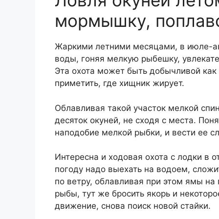
Ловля окуней лето
мормышку, поплав
Жаркими летними месяцами, в июле-авг
воды, гоняя мелкую рыбешку, увлекател
Эта охота может быть добычливой как с
приметить, где хищник жирует.
Облавливая такой участок мелкой спи
десяток окуней, не сходя с места. Пон
наподобие мелкой рыбки, и вести ее сл
Интересна и ходовая охота с лодки в 
погоду надо выехать на водоем, сложи
по ветру, облавливая при этом ямы на 
рыбы, тут же бросить якорь и некотор
движение, снова поиск новой стайки.