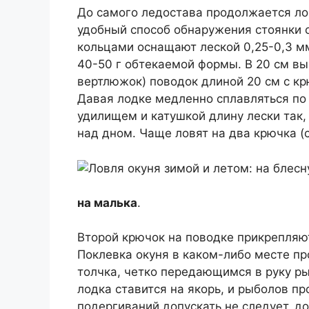
До самого ледостава продолжается ло
удобный способ обнаружения стоянки о
кольцами оснащают леской 0,25-0,3 мм
40-50 г обтекаемой формы. В 20 см вы
вертлюжок) поводок длиной 20 см с к
Давая лодке медленно сплавляться по 
удилищем и катушкой длину лески так,
над дном. Чаще ловят на два крючка (с
на малька
.
Второй крючок на поводке прикрепляют
Поклевка окуня в каком-либо месте п
толчка, четко передающимся в руку р
лодка ставится на якорь, и рыболов п
подергиваний допускать не следует, д