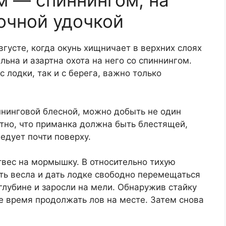
м — спиннингом, на
очной удочкой
усте, когда окунь хищничает в верхних слоях
ьна и азартна охота на него со спиннингом.
 лодки, так и с берега, важно только
ннинговой блесной, можно добыть не один
ятно, что приманка должна быть блестящей,
едует почти поверху.
отвес на мормышку. В относительно тихую
ть весла и дать лодке свободно перемещаться
глубине и заросли на мели. Обнаружив стайку
ое время продолжать лов на месте. Затем снова