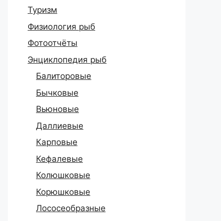
Туризм
Физиология рыб
Фотоотчёты
Энциклопедия рыб
Балиторовые
Бычковые
Вьюновые
Даллиевые
Карповые
Кефалевые
Колюшковые
Корюшковые
Лососеобразные