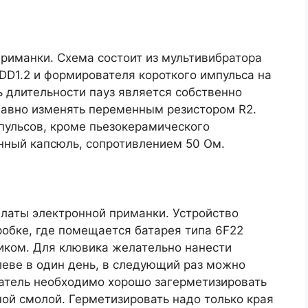
приманки. Схема состоит из мультивибратора
 DD1.2 и формирователя короткого импульса на
ь длительности пауз является собственно
лавно изменять переменным резистором R2.
пульсов, кроме пьезокерамического
нный капсюль, сопротивлением 50 Ом.
платы электронной приманки. Устройство
обке, где помещается батарея типа 6F22
виком. Для клювика желательно нанести
леве в один день, в следующий раз можно
чатель необходимо хорошо загерметизировать
ой смолой. Герметизировать надо только края