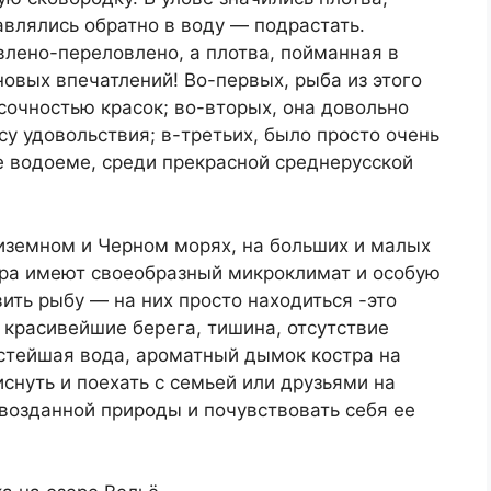
авлялись обратно в воду — подрастать.
овлено-переловлено, а плотва, пойманная в
новых впечатлений! Во-первых, рыба из этого
 сочностью красок; во-вторых, она довольно
су удовольствия; в-третьих, было просто очень
е водоеме, среди прекрасной среднерусской
диземном и Черном морях, на больших и малых
зера имеют своеобразный микроклимат и особую
вить рыбу — на них просто находиться -это
, красивейшие берега, тишина, отсутствие
истейшая вода, ароматный дымок костра на
иснуть и поехать с семьей или друзьями на
рвозданной природы и почувствовать себя ее