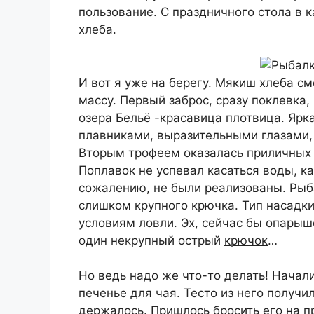
пользование. С праздничного стола в 
хлеба.
И вот я уже на берегу. Мякиш хлеба с
массу. Первый заброс, сразу поклевка,
озера Бельё -красавица
плотвица
. Ярк
плавниками, выразительными глазами, 
Вторым трофеем оказалась приличных 
Поплавок не успевал касаться воды, ка
сожалению, не были реализованы. Рыб
слишком крупного крючка. Тип насадки
условиям ловли. Эх, сейчас бы опарыш
один некрупный острый
крючок
…
Но ведь надо же что-то делать! Начал
печенье для чая. Тесто из него получи
держалось. Пришлось бросить его на п