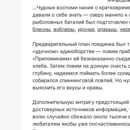
…Чудные воспоми нания о кратковрем
давали о себе знать — озеро манило к
рыболовных баталий был подготовлен
блесны
,
воблеры
,
удочки
,
опарыш
,
чер
Предварительный план поединка был т
«удочном» единоборстве — ловим приб
«Припоминаем» ей безнаказанно съед
хлеба. Затем ловим на донную снасть 
глубину, надеемся поймать более соли
собирался спиннинговой ловлей. Но ну
выяснить его вкусы и нравы.
Дополнительную интригу предстоящей 
достоверных источников информация, 
волю случайно сбежало около тысячи
любителям якобы уже посчастливилось