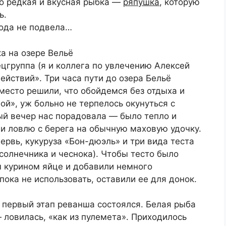
но редкая и вкусная рыбка —
ряпушка
, которую
ь.
года не подвела…
цгруппа (я и коллега по увлечению Алексей
ействий». Три часа пути до озера Бельё
место решили, что обойдемся без отдыха и
ой», уж больно не терпелось окунуться с
ый вечер нас порадовала — было тепло и
ли ловлю с берега на обычную маховую удочку.
рвь, кукуруза «Бон-дюэль» и три вида теста
солнечника и чеснока). Чтобы тесто было
м курином яйце и добавили немного
ока не использовать, оставили ее для донок.
 первый этап реванша состоялся. Белая рыба
ловилась, «как из пулемета». Приходилось