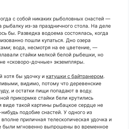
тогда с собой никаких рыболовных снастей —
а рыбалку из-за праздничного стола. На деле
ось бы. Разведка водоема состоялась, когда
низованно пошли купаться. Дно озера
ами; вода, несмотря на ее цветение, —
плавали стайки мелкой белой рыбешки, но
лне «сковоро-дочные» экземпляры.
ой хотя бы удочку и
катушки с байтранером
.
ливыми, видимо, потому что деревенские
ду, и остатки пищи попадают в воду.
ной прикормке стайки бели крутились
и виде такой картины рыбацкое сердце не
нибудь подобие снастей. У одного из
 вполне приличная телескопическая удочка и
ые были мгновенно выпрошены во временное