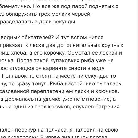
блематично. Но все же под парой поднятых с
сь обнаружить трех мелких червей-
разделалась в доли секунды.
водных обитателей? И тут вспом нился
Я привязал к леске два дополнительных крупных
киш хлеба, а его корочку. Обмотал ее леской и
рючка. После такой «упаковки» рыба уже не
рос «турецкого» варианта снасти в воду
 Поплавок не стоял на месте ни секунды: то
ну, то сразу тонул. Рыба настойчиво пыталась
бразованной переплетени ем лески и крючков.
а держалась на удочке уже не мгновение, а
ь на один из трех крючков, случаев багрения
влен перекур на полчаса, я наловил на свою
ю сковородку. В улове значились плотва,