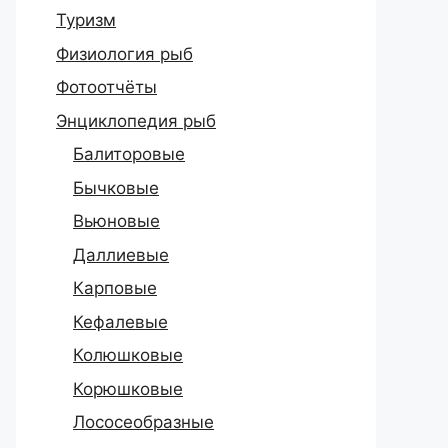
Туризм
Физиология рыб
Фотоотчёты
Энциклопедия рыб
Балиторовые
Бычковые
Вьюновые
Даллиевые
Карповые
Кефалевые
Колюшковые
Корюшковые
Лососеобразные