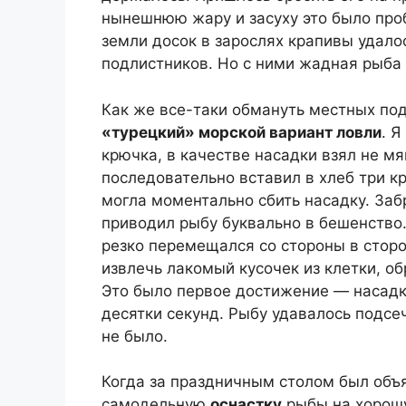
нынешнюю жару и засуху это было про
земли досок в зарослях крапивы удало
подлистников. Но с ними жадная рыба 
Как же все-таки обмануть местных под
«турецкий» морской вариант ловли
. 
крючка, в качестве насадки взял не мя
последовательно вставил в хлеб три к
могла моментально сбить насадку. Заб
приводил рыбу буквально в бешенство.
резко перемещался со стороны в сторо
извлечь лакомый кусочек из клетки, о
Это было первое достижение — насадк
десятки секунд. Рыбу удавалось подсеч
не было.
Когда за праздничным столом был объя
самодельную
оснастку
рыбы на хорошу