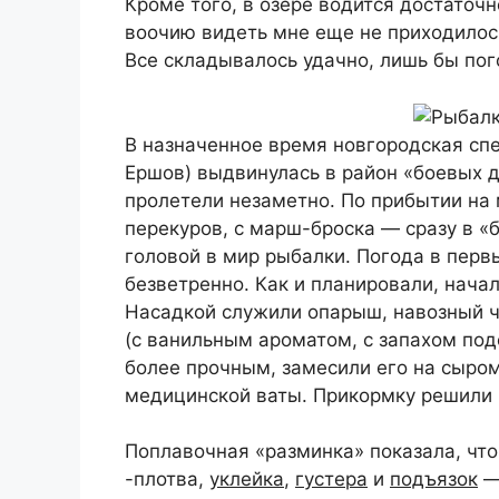
Кроме того, в озере водится достаточ
воочию видеть мне еще не приходилос
Все складывалось удачно, лишь бы по
В назначенное время новгородская спе
Ершов) выдвинулась в район «боевых д
пролетели незаметно. По прибытии на 
перекуров, с марш-броска — сразу в «б
головой в мир рыбалки. Погода в перв
безветренно. Как и планировали, нача
Насадкой служили опарыш, навозный че
(с ванильным ароматом, с запахом под
более прочным, замесили его на сыро
медицинской ваты. Прикормку решили п
Поплавочная «разминка» показала, что
-плотва,
уклейка
,
густера
и
подъязок
— 