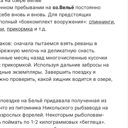
енном пребывании на
оз.Вельё
постоянно
 себе вновь и вновь. Для предстоящих
 полный «боекомплект вооружения»:
спиннинги
,
ви
,
прикормка
и т.д.
аков: сначала пытаемся взять реванш в
режную мелочь на деликатную снасть.
енные месяц назад многочисленные кусочки
с прикормкой. Используя дальние забросы на
дные экземпляры. Завершить поездку я
жно проверить, какой хищник водится в озере,
поездке на Бельё придавала полученная из
что из питомника Никольского рыбзавода на
 взрослых форелей. Некоторым рыболовам-
 поймать по 1-2 килограммовых «беглеца».