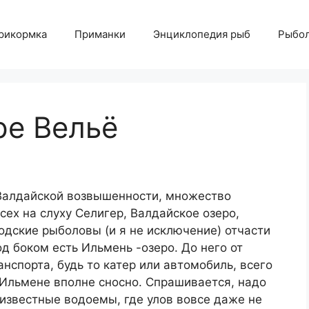
рикормка
Приманки
Энциклопедия рыб
Рыбол
ре Вельё
 Валдайской возвышенности, множество
сех на слуху Селигер, Валдайское озеро,
родские рыболовы (и я не исключение) отчасти
д боком есть Ильмень -озеро. До него от
нспорта, будь то катер или автомобиль, всего
в Ильмене вполне сносно. Спрашивается, надо
еизвестные водоемы, где улов вовсе даже не