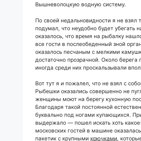
Вышневолоцкую водную систему.
По своей недальновидности я не взял 
подумал, что неудобно будет убегать н
оказалось, что время на рыбалку нашл
все гости в послеобеденный зной орга
оказалось песчаным с мелкими камушк
достаточно прозрачной. Около берега 
иногда среди них проскальзывали впо
Вот тут я и пожалел, что не взял с соб
Рыбешки оказались совершенно не пуг
женщины моют на берегу кухонную посу
Благодаря такой постоянной естествен
буквально под ногами купающихся. Пр
выдержало — пошел искать хоть какое-
московских гостей в машине оказалась
пакетик с крупными
крючками
, котор