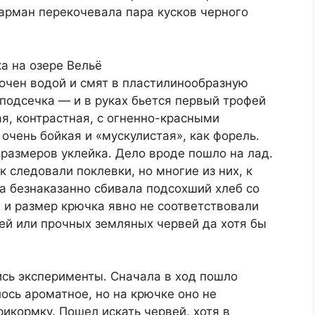
карман перекочевала пара кусков черного
мочен водой и смят в пластилинообразную
 подсечка — и в руках бьется первый трофей
ая, контрастная, с огненно-красными
очень бойкая и «мускулистая», как форель.
размеров уклейка. Дело вроде пошло на лад.
к следовали поклевки, но многие из них, к
а безнаказанно сбивала подсохший хлеб со
 и размер крючка явно не соответствовали
ей или прочных земляных червей да хотя бы
ись эксперименты. Сначала в ход пошло
лось ароматное, но на крючке оно не
рикормку. Пошел искать червей, хотя в