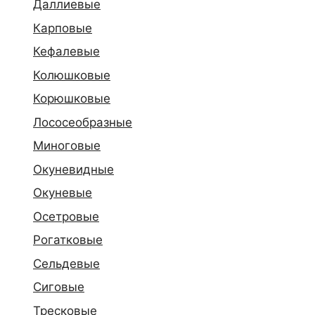
Даллиевые
Карповые
Кефалевые
Колюшковые
Корюшковые
Лососеобразные
Миноговые
Окуневидные
Окуневые
Осетровые
Рогатковые
Сельдевые
Сиговые
Тресковые