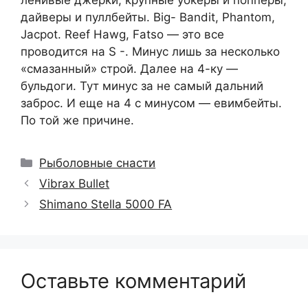
ленивые джерки, крупные уокеры и попперы,
дайверы и пуллбейты. Big- Bandit, Phantom,
Jacpot. Reef Hawg, Fatso — это все
проводится на S -. Минус лишь за несколько
«смазанный» строй. Далее на 4-ку —
бульдоги. Тут минус за не самый дальний
заброс. И еще на 4 с минусом — евимбейты.
По той же причине.
Рубрики
Рыболовные снасти
Vibrax Bullet
Shimano Stella 5000 FA
Оставьте комментарий