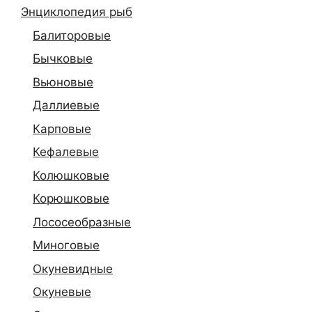
Энциклопедия рыб
Балиторовые
Бычковые
Вьюновые
Даллиевые
Карповые
Кефалевые
Колюшковые
Корюшковые
Лососеобразные
Миноговые
Окуневидные
Окуневые