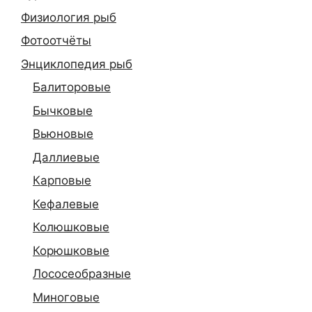
Физиология рыб
Фотоотчёты
Энциклопедия рыб
Балиторовые
Бычковые
Вьюновые
Даллиевые
Карповые
Кефалевые
Колюшковые
Корюшковые
Лососеобразные
Миноговые