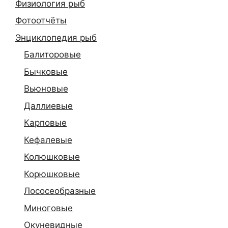
Физиология рыб
Фотоотчёты
Энциклопедия рыб
Балиторовые
Бычковые
Вьюновые
Даллиевые
Карповые
Кефалевые
Колюшковые
Корюшковые
Лососеобразные
Миноговые
Окуневидные