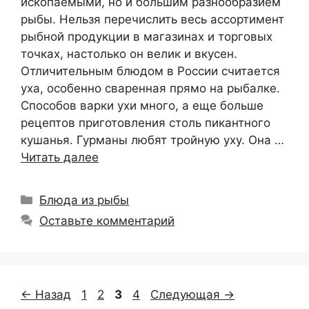
ископаемыми, но и большим разнообразием
рыбы. Нельзя перечислить весь ассортимент
рыбной продукции в магазинах и торговых
точках, настолько он велик и вкусен.
Отличительным блюдом в России считается
уха, особенно сваренная прямо на рыбалке.
Способов варки ухи много, а еще больше
рецептов приготовления столь пикантного
кушанья. Гурманы любят тройную уху. Она …
Читать далее
Рубрики
Блюда из рыбы
Оставьте комментарий
Страница
Страница
Страница
Страница
←
Назад
1
2
3
4
Следующая
→