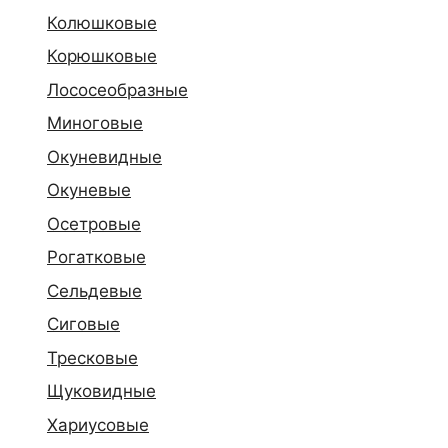
Колюшковые
Корюшковые
Лососеобразные
Миноговые
Окуневидные
Окуневые
Осетровые
Рогатковые
Сельдевые
Сиговые
Тресковые
Щуковидные
Хариусовые