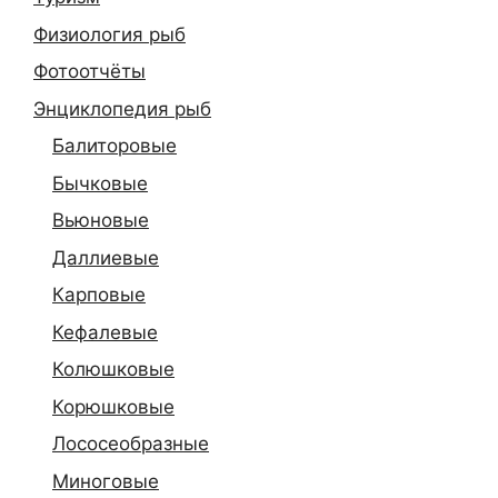
Физиология рыб
Фотоотчёты
Энциклопедия рыб
Балиторовые
Бычковые
Вьюновые
Даллиевые
Карповые
Кефалевые
Колюшковые
Корюшковые
Лососеобразные
Миноговые