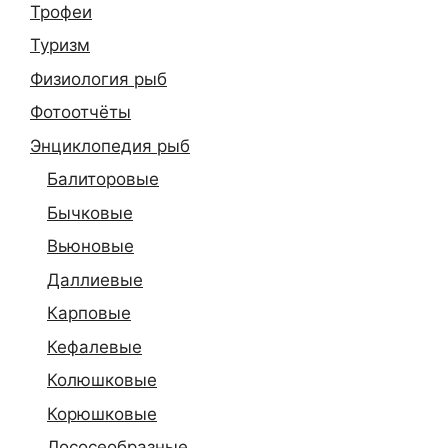
Трофеи
Туризм
Физиология рыб
Фотоотчёты
Энциклопедия рыб
Балиторовые
Бычковые
Вьюновые
Даллиевые
Карповые
Кефалевые
Колюшковые
Корюшковые
Лососеобразные