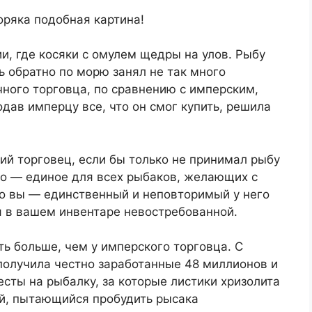
оряка подобная картина!
ии, где косяки с омулем щедры на улов. Рыбу
ь обратно по морю занял не так много
чного торговца, по сравнению с имперским,
дав имперцу все, что он смог купить, решила
й торговец, если бы только не принимал рыбу
но — единое для всех рыбаков, желающих с
то вы — единственный и неповторимый у него
я в вашем инвентаре невостребованной.
ть больше, чем у имперского торговца. С
 получила честно заработанные 48 миллионов и
есты на рыбалку, за которые листики хризолита
ой, пытающийся пробудить рысака