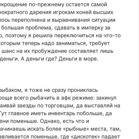
 укрощение по-прежнему остается самой
днократного дарения игрокам коней высших
лось переполнена и выравнивания ситуации
с большая проблема, сдавать в имперку за
, поэтому я решила переключиться на что-то
которым теперь надо заниматься, требует
, шанс на их пробуждение составляет лишь
 деньги. А деньги где? Деньги в море.
рыбаком, я тоже не сразу прониклась
роще всего рыбачить в афк режиме: закинул
раивай заезды по торговцам, да выставляй на
Тут главное иметь инвентарь побольше, да
ени поменьше. Однако, есть что и
начинаешь искать более «рыбные» места, там,
авливается поменьше, где «дискотек» падает