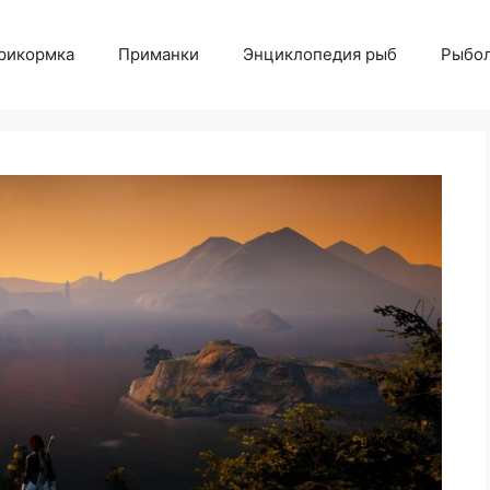
рикормка
Приманки
Энциклопедия рыб
Рыбол