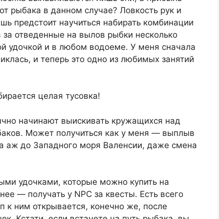
от рыбака в данном случае? Ловкость рук и
ишь предстоит научиться набирать комбинации
 за отведенные на вылов рыбки несколько
й удочкой и в любом водоеме. У меня сначала
никлась, и теперь это одно из любимых занятий
бирается целая тусовка!
вычно начинают выискивать кружащихся над
баков. Может получиться как у меня — выплыв
ла аж до Западного моря Валенсии, даже смена
быми удочками, которые можно купить на
нее — получать у NPC за квесты. Есть всего
п к ним открывается, конечно же, после
к. Кстати, если встанете на путь рыбака, вы