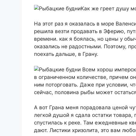
Как же греет душу м
На этот раз я оказалась в море Валенс
решила везти продавать в Эферию, пут
времени. как я боялась, но цены у обы
оказались не радостными. Поэтому, про
поехать дальше, в Грану.
Всем хорош имперски
в ограниченном количестве, причем о
ним поторговать. Даже при условии, ч
сейчас, половина рыбы может остатьс
А вот Грана меня порадовала ценой чу
легкой душой я сдала остатки товара,
спустилась к реке. Там ежедневные кв
дают. Листики хризолита, это вам люб