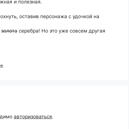
жная и полезная.
охнуть, оставив персонажа с удочкой на
е
золота
серебра! Но это уже совсем другая
ок
одимо
авторизоваться
.