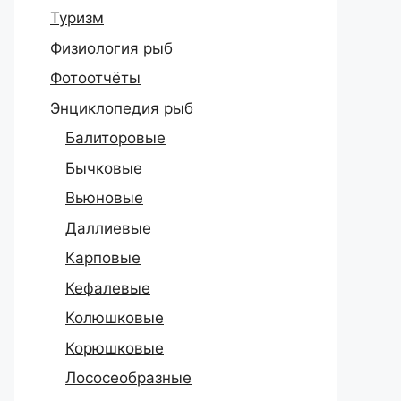
Туризм
Физиология рыб
Фотоотчёты
Энциклопедия рыб
Балиторовые
Бычковые
Вьюновые
Даллиевые
Карповые
Кефалевые
Колюшковые
Корюшковые
Лососеобразные