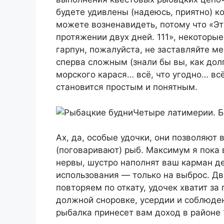
будете удивлены (надеюсь, приятно) к
можете возненавидеть, потому что «Эт
протяжении двух дней. 111», некоторые
гарпун, пожалуйста, не заставляйте ме
сперва сложным (знали бы вы, как дол
морского карася… всё, что угодно… всё
становится простым и понятным.
Четыре латимерии. Б
Ах, да, особые удочки, они позволяют 
(поговаривают) рыб. Максимум я пока 
нервы, шустро наполнят ваш карман д
использования — только на выброс. Дв
повторяем по откату, удочек хватит за г
должной сноровке, усердии и соблюден
рыбалка принесет вам доход в районе