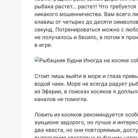
рыбака растет… растет! Что требуется 
никакого мошенничества. Вам всего л
клавиш от четырех до десяти символов
секунд. Потренироваться можно с любо
не получалось и бесило, а потом я про
в игре.
Иногда на косяке со
Стоит лишь выйти в море и глаза при
водой чаек. Море не всегда радует ры
из Эферии, в поисках косяков я доплы
каналов не помогла.
Ловить из косяков рекомендуется осо
аукционе задорого, но лучше и интерес
два квеста, но они повторяемые, досту
выполнения квестовых рыбацких цепоче