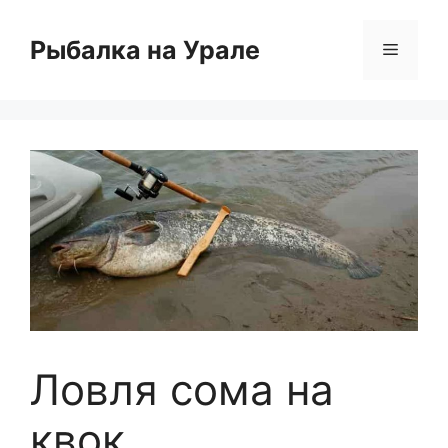
Перейти
к
Рыбалка на Урале
Меню
содержимому
Ловля сома на
квок