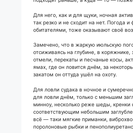
подходит раньше, а куда — то — позже
Для него, как и для щуки, ночная акти
так резко и не сходит на нет. Погода и
обитателями, тоже оказывают своё воз
Замечено, что в жаркую июльскую пог
отсиживаясь на глубине, в коряжнике,
отмели, перекаты и песчаные косы, ак
ямах, где он ловится днём, за некото
закатом он оттуда ушёл на охоту.
Для ловли судака в ночное и сумеречн
для ловли днём, только с меньшим за
минноу, несколько реже шеды, кренки 
соответствующим небольшим заглублен
всё — таки мягкие приманки, виброхвос
поролоновые рыбки и пенополиуретан