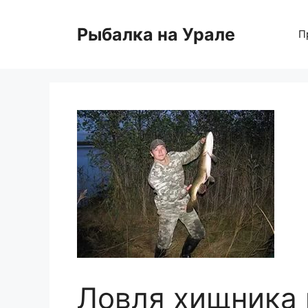
Перейти
к
Рыбалка на Урале
П
содержимому
Ловля хищника 