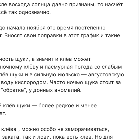
сле восхода солнца давно признаны, то насчёт
всё так однозначно.
до начала ноября это время постепенно
. Вносят свои поправки в этот график и такие
ность щуки, а значит и клёв может
 ночному клёву и пасмурная погода со слабым
ёв щуки и в сильную июльско — августовскую
 воду кислородом. Часто ночью щука стоит за
 "обратке", у донных аномалий.
й клёв щуки — более редкое и менее
ет.
 клёва", можно особо не заморачиваться,
 заката, так и лови, пока есть клёв. Но для