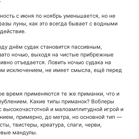
.
вность с июня по ноябрь уменьшается, но не
 фазы луны, как это всегда бывает с водными
действие.
оду днём судак становится пассивным,
 зато ночью, выходя на чистые прибрежные
тивно отъедается. Ловить ночью судака на
рым исключением, не имеет смысла, ещё перед
ое время применяются те же приманки, что и
глублением. Какие типы приманок? Воблеры
с высокочастотной и малоамплитудной игрой и
ием, примерно, до метра, но основной тип —
ты, твистеры, креатура, слаги, черви,
овые мандулы.