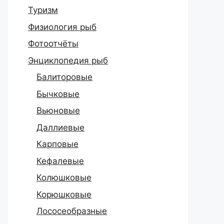
Туризм
Физиология рыб
Фотоотчёты
Энциклопедия рыб
Балиторовые
Бычковые
Вьюновые
Даллиевые
Карповые
Кефалевые
Колюшковые
Корюшковые
Лососеобразные