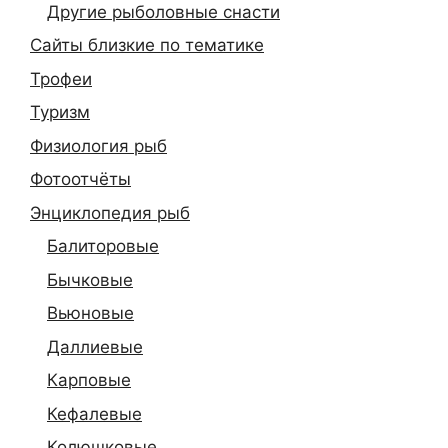
Другие рыболовные снасти
Сайты близкие по тематике
Трофеи
Туризм
Физиология рыб
Фотоотчёты
Энциклопедия рыб
Балиторовые
Бычковые
Вьюновые
Даллиевые
Карповые
Кефалевые
Колюшковые