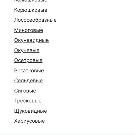
Корюшковые
Лососеобразные
Миноговые
Окуневидные
Окуневые
Осетровые
Рогатковые
Сельдевые
Сиговые
Тресковые
Щуковидные
Хариусовые