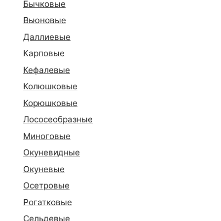
Бычковые
Вьюновые
Даллиевые
Карповые
Кефалевые
Колюшковые
Корюшковые
Лососеобразные
Миноговые
Окуневидные
Окуневые
Осетровые
Рогатковые
Сельдевые