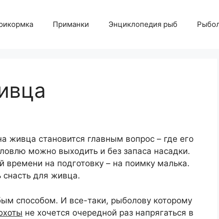
рикормка
Приманки
Энциклопедия рыб
Рыбол
ивца
на живца становится главным вопрос – где его
 ловлю можно выходить и без запаса насадки.
й времени на подготовку – на поимку малька.
 снасть для живца.
м способом. И все-таки, рыболову которому
охоты
не хочется очередной раз напрягаться в