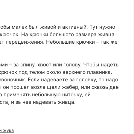
чтобы малек был живой и активный. Тут нужно
а крючок. На крючки большого размера живца
вает передвижения. Небольшие крючки – так же
.
и – за спину, хвост или голову. Чтобы надеть
крючок под телом около верхнего плавника.
воночник. Если надеваете за головку, то надо
ы он прошел возле щели жабер, или сквозь две
до применять небольшую ниточку, ей
та, и за нее надевать живца.
и жука