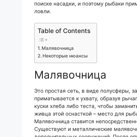
поиске насадки, и поэтому рыбаки пр
ловли.
Table of Contents
Малявочница
Некоторые нюансы
Малявочница
Это простая сеть, в виде полусферы, з
приматывается к ухвату, образуя рыча
куски хлеба либо теста, чтобы замани
живца этой оснасткой – место для рыб
Малявочница ставится непосредственно 
Существуют и металлические малявочни
дополнительных сооружений. После оп