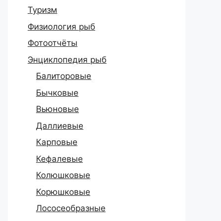
Туризм
Физиология рыб
Фотоотчёты
Энциклопедия рыб
Балиторовые
Бычковые
Вьюновые
Даллиевые
Карповые
Кефалевые
Колюшковые
Корюшковые
Лососеобразные