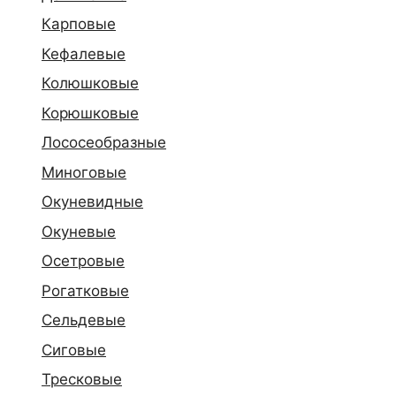
Карповые
Кефалевые
Колюшковые
Корюшковые
Лососеобразные
Миноговые
Окуневидные
Окуневые
Осетровые
Рогатковые
Сельдевые
Сиговые
Тресковые