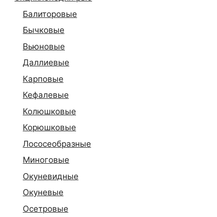
Балиторовые
Бычковые
Вьюновые
Даллиевые
Карповые
Кефалевые
Колюшковые
Корюшковые
Лососеобразные
Миноговые
Окуневидные
Окуневые
Осетровые