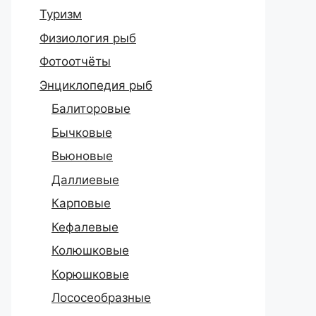
Туризм
Физиология рыб
Фотоотчёты
Энциклопедия рыб
Балиторовые
Бычковые
Вьюновые
Даллиевые
Карповые
Кефалевые
Колюшковые
Корюшковые
Лососеобразные