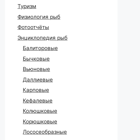
Туризм
Физиология рыб
Фотоотчёты
Энциклопедия рыб
Балиторовые
Бычковые
Вьюновые
Даллиевые
Карповые
Кефалевые
Колюшковые
Корюшковые
Лососеобразные